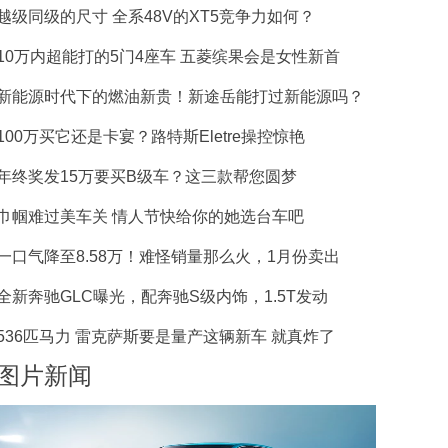
越级同级的尺寸 全系48V的XT5竞争力如何？
10万内超能打的5门4座车 五菱缤果会是女性新首
新能源时代下的燃油新贵！新途岳能打过新能源吗？
100万买它还是卡宴？路特斯Eletre操控惊艳
年终奖发15万要买B级车？这三款帮您圆梦
巾帼难过美车关 情人节快给你的她选台车吧
一口气降至8.58万！难怪销量那么火，1月份卖出
全新奔驰GLC曝光，配奔驰S级内饰，1.5T发动
536匹马力 雷克萨斯要是量产这辆新车 就真炸了
图片新闻