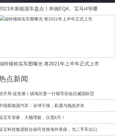
2021年新能源车盘点丨奔驰EQA、宝马i4等哪
福特领裕实车图曝光 将2021年上半年正式上市
热点新闻
​抓开局 促发展丨镇海区委一行领导莅临仪威国际贸
中国新能源汽车：全球引领，机遇与挑战并存
延宝车管家，大额理赔，仅需6天！
​延宝科技集团联合保司首推海外质保，为二手车出口