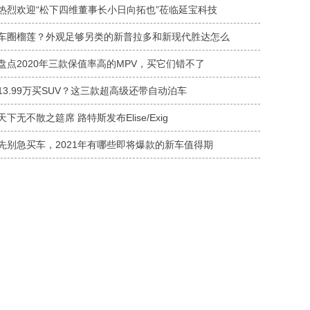
热烈欢迎“松下四维董事长小日向拓也”莅临延宝科技
车圈榴莲？外观足够另类的新普拉多和新现代胜达怎么
盘点2020年三款保值率高的MPV，买它们错不了
13.99万买SUV？这三款超高级还带自动泊车
天下无不散之筵席 路特斯发布Elise/Exig
先别急买车，2021年有哪些即将爆款的新车值得期