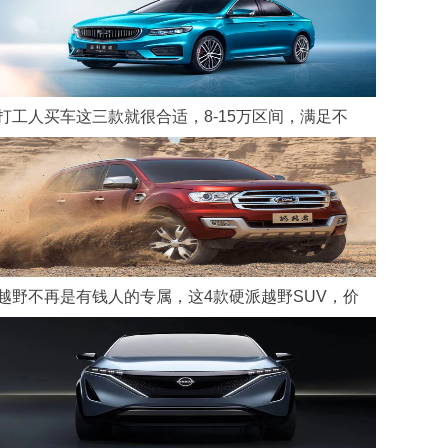
打工人买车这三款就很合适，8-15万区间，满足不
越野不再是有钱人的专属，这4款硬派越野SUV，价