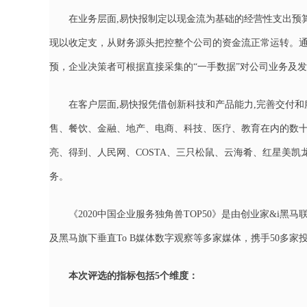
在业务层面,易快报制定以现金流为基础的经营性支出预
现以收定支，从财务源头把控整个公司的资金流正常运转。
预，企业决策者可根据直接采集的“一手数据”对公司业务及
在客户层面,易快报凭借创新科技和产品能力,完善交付和
售、餐饮、金融、地产、电商、科技、医疗、教育在内的数十个垂
亮、得到、人民网、COSTA、三只松鼠、云海肴、红星美凯龙、
务。
《2020中国企业服务独角兽TOP50》是由创业家&i
及黑马旗下垂直To B媒体数字观察等多家媒体，携手50多
本次评选的指标包括5个维度：