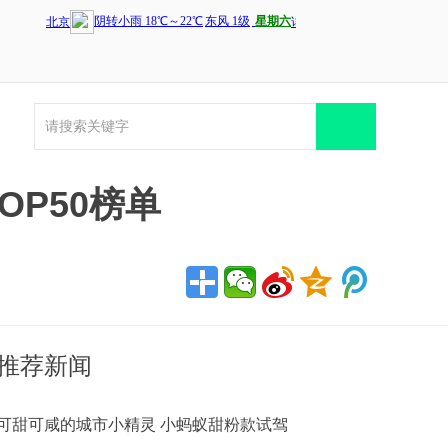
OP50榜单
推荐新闻
可甜可咸的城市小精灵 小蚂蚁甜粉款试驾