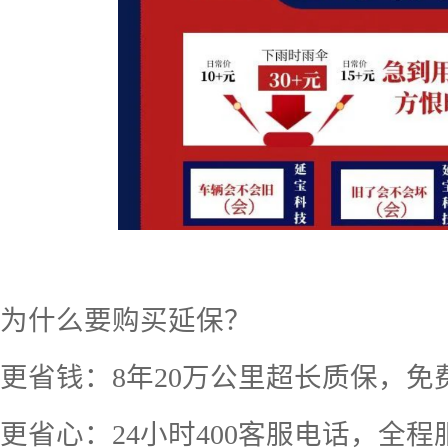
为什么要购买延保？
更省钱：
8
年
20
万公里超长质保，免
更省心：
24
小时
400
客服电话，全程