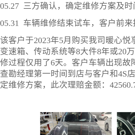
05.27
三方确认，确定维修方案及时
05.31
车辆维修结束试车，客户前来
该客户于
2023
年
5
月购买我司暖心悦
变速箱、传动系统等
8
大件
8
年或
20
万
修过程仅用了
6
天。客户车辆出现故
查勘经理第一时间到店与客户和
4S
定维修方案，此次理赔金额：
42560.